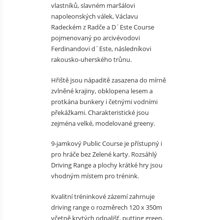
vlastníků, slavném maršálovi
napoleonských válek, Václavu
Radeckém z Radče a D´Este Course
pojmenovaný po arcivévodovi
Ferdinandovi d´Este, následníkovi
rakousko-uherského trůnu.
Hřiště jsou nápaditě zasazena do mírně
zvlněné krajiny, obklopena lesem a
protkána bunkery i četnými vodními
překážkami. Charakteristické jsou
zejména velké, modelované greeny.
9-jamkový Public Course je přístupný i
pro hráče bez Zelené karty. Rozsáhlý
Driving Range a plochy krátké hry jsou
vhodným místem pro trénink.
Kvalitní tréninkové zázemí zahrnuje
driving range o rozměrech 120 x 350m
včetně krytých odpališť, putting green,