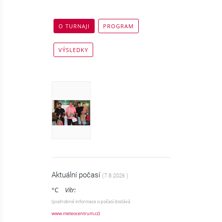
O TURNAJI
PROGRAM
VÝSLEDKY
Aktuální počasí
(7.8.2026 )
°C
Vítr:
(podrobné informace o počasí dodává
www.meteocentrum.cz)