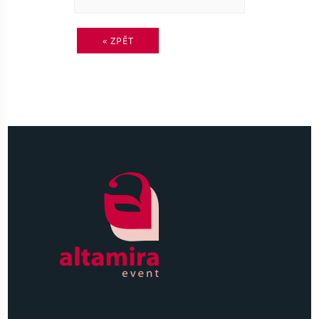
«
ZPĚT