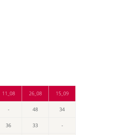
11_08
26_08
15_09
-
48
34
36
33
-