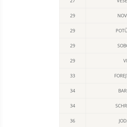
27
VESE
29
NOVÝ
29
POTŮ
29
SOB
29
V
33
FOREJ
34
BAR
34
SCHR
36
JOD