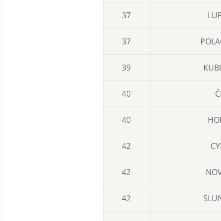
37
LUP
37
POLA
39
KUBI
40
Č
40
HO
42
CY
42
NOV
42
SLUN