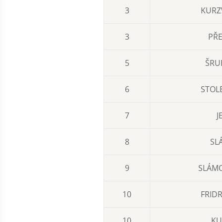
3
KURZ
3
PŘE
5
ŠRU
6
STOL
7
J
8
SL
9
SLÁMO
10
FRIDR
10
KU