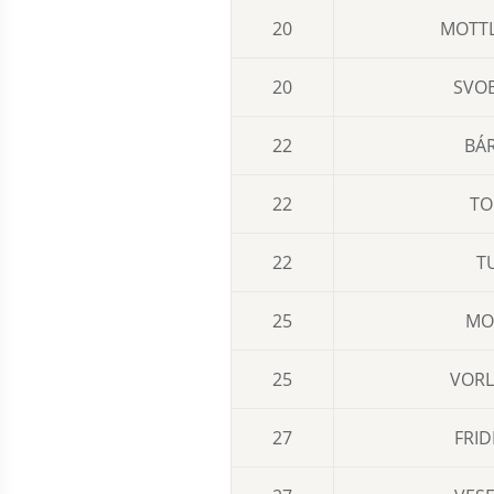
20
MOTTL
20
SVOB
22
BÁR
22
TO
22
T
25
MO
25
VORL
27
FRID