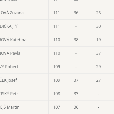
LOVÁ Zuzana
111
36
26
IČKA Jiří
111
-
30
OVÁ Kateřina
110
38
19
NOVÁ Pavla
110
-
37
VÝ Robert
109
-
29
ČEK Josef
109
37
27
RSKÝ Petr
108
33
-
EJŠ Martin
107
36
-