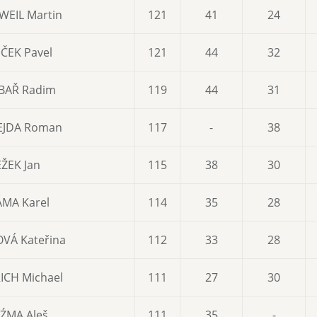
WEIL Martin
121
41
24
ČEK Pavel
121
44
32
BAŘ Radim
119
44
31
EJDA Roman
117
-
38
EŽEK Jan
115
38
30
ÁMA Karel
114
35
28
VÁ Kateřina
112
33
28
ICH Michael
111
27
30
ŹMA Aleš
111
35
-