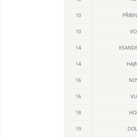
10
PŘIBY
10
VOD
14
KSANDR
14
HAJ
16
NO
16
VL
18
HO
19
DOL