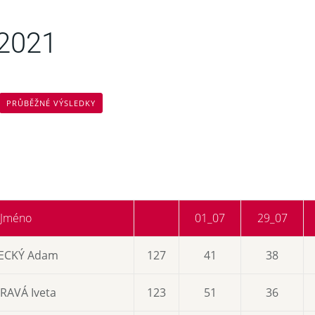
.2021
PRŮBĚŽNÉ VÝSLEDKY
Jméno
01_07
29_07
ECKÝ Adam
127
41
38
RAVÁ Iveta
123
51
36