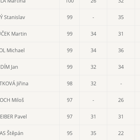
LÁ Martina
100
26
32
 Stanislav
99
-
35
ČEK Martin
99
34
31
OL Michael
99
34
36
IDÍM Jan
99
32
34
TKOVÁ Jiřina
98
32
-
OCH Miloš
97
-
26
EIBER Pavel
97
31
31
AS Štěpán
95
35
22