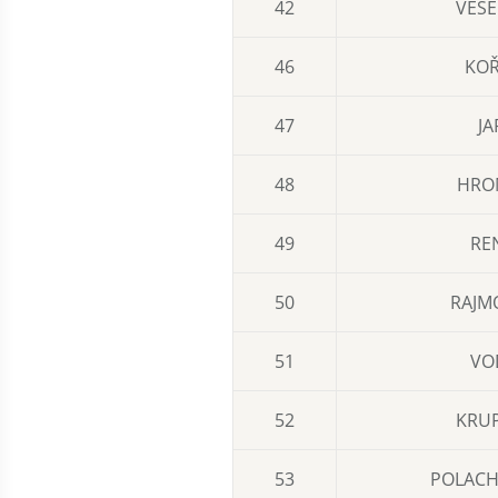
42
VESE
46
KOŘ
47
JA
48
HROM
49
RE
50
RAJM
51
VO
52
KRUP
53
POLACH