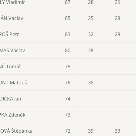
LÝ Vladimír
87
28
29
ÁN Václav
85
25
28
ROŠ Petr
83
32
28
AS Václav
80
28
-
NČ Tomáš
78
-
-
ONT Matouš
76
38
-
DIČKA Jan
74
-
-
KA Zdeněk
73
-
-
OVÁ Štěpánka
72
39
33