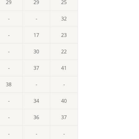
29
29
25
-
-
32
-
17
23
-
30
22
-
37
41
38
-
-
-
34
40
-
36
37
-
-
-